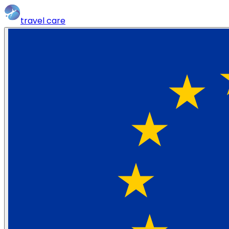
travel
care