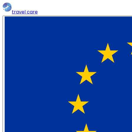
travel
care