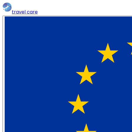
travel
care