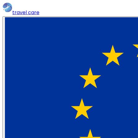
travel
care