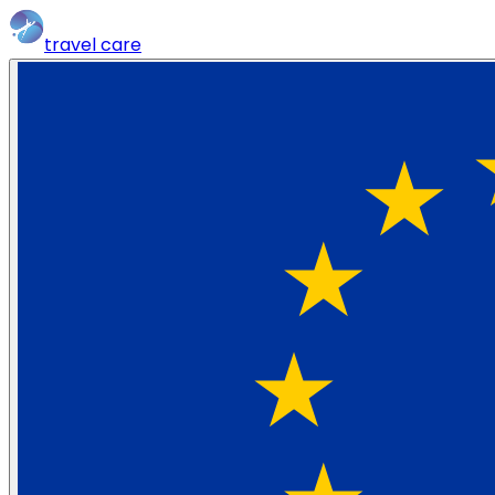
travel
care