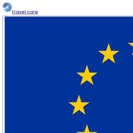
travel
care