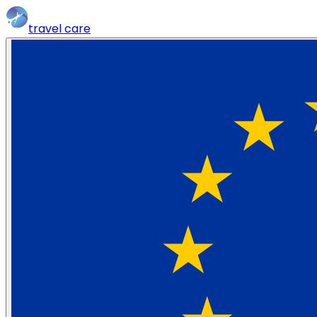
travel
care