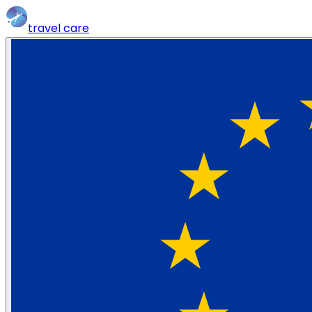
travel
care