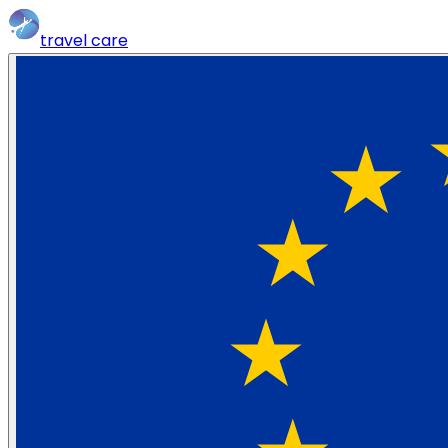
travel
care