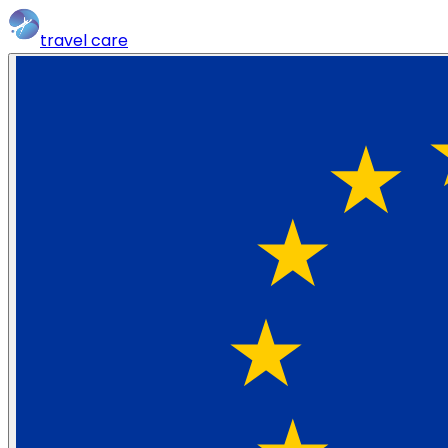
travel
care