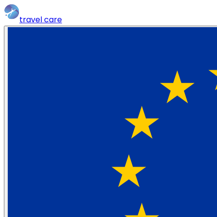
travel
care