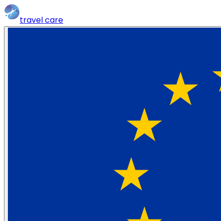
travel
care