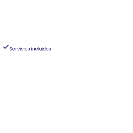
Crucero por Ha-Long
Una noche navegando entre los farallones kársticos
de la bahía de Ha-Long/Lan Ha, con comidas a bordo y
despertar entre aguas esmeralda.
Servicios incluidos